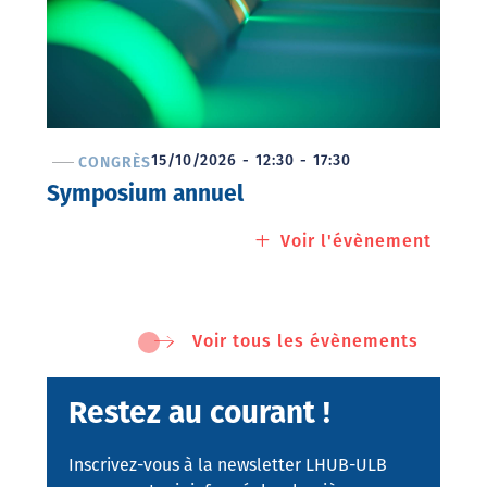
15/10/2026 - 12:30 - 17:30
CONGRÈS
Symposium annuel
Voir l'évènement
à
propo
de
Symp
Voir tous les évènements
annue
Restez au courant !
Inscrivez-vous à la newsletter LHUB-ULB