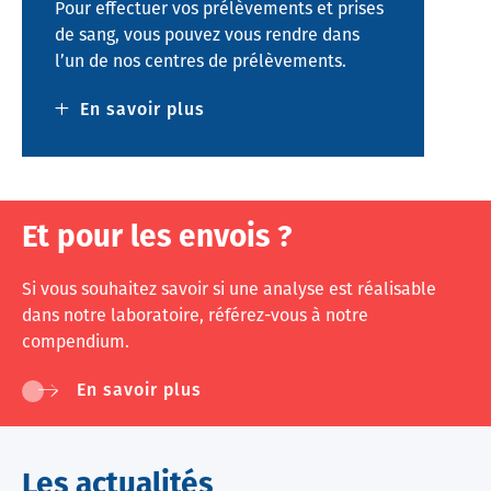
Pour effectuer vos prélèvements et prises
de sang, vous pouvez vous rendre dans
l’un de nos centres de prélèvements.
En savoir plus
sur
Centres
de
prélèvements
Et pour les envois ?
Si vous souhaitez savoir si une analyse est réalisable
dans notre laboratoire, référez-vous à notre
compendium.
En savoir plus
Les actualités