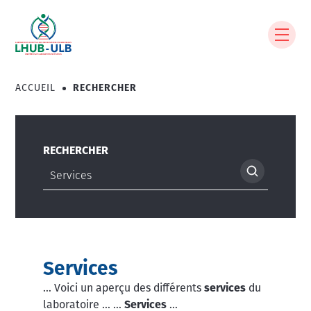
Aller
au
contenu
principal
ACCUEIL
RECHERCHER
Fil
d'Ariane
RECHERCHER
Services
… Voici un aperçu des différents
services
du
laboratoire ... …
Services
…