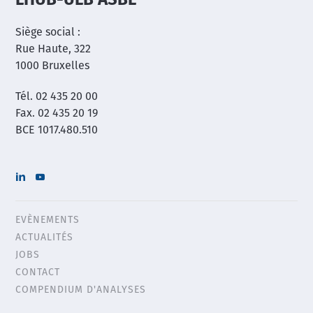
LHUB-ULB ASBL
Siège social :
Rue Haute, 322
1000 Bruxelles
Tél. 02 435 20 00
Fax. 02 435 20 19
BCE 1017.480.510
EVÈNEMENTS
Header
ACTUALITÉS
menu
JOBS
CONTACT
COMPENDIUM D'ANALYSES
Main