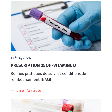
de
Dosage
de
l’apixaban
et
de
l’edoxaban
15/04/2026
PRESCRIPTION 25OH-VITAMINE D
Bonnes pratiques de suivi et conditions de
remboursement INAMI
Lire l'article
à
propos
de
Prescription