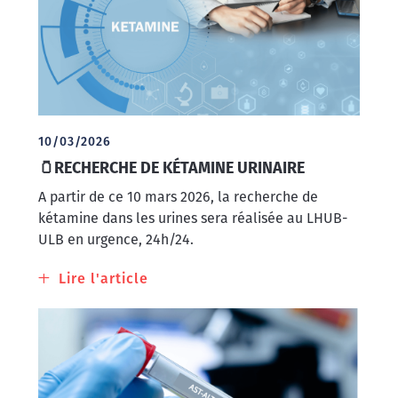
10/03/2026
🫙RECHERCHE DE KÉTAMINE URINAIRE
A partir de ce 10 mars 2026, la recherche de
kétamine dans les urines sera réalisée au LHUB-
ULB en urgence, 24h/24.
Lire l'article
à
propos
de
🫙
Recherche
de