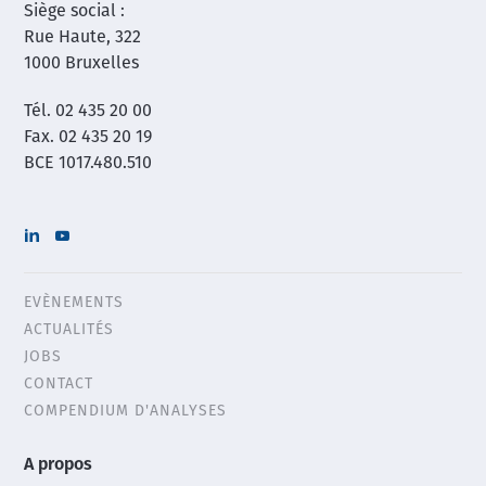
Siège social :
OU
Rue Haute, 322
ACTIVE
1000 Bruxelles
?
Tél. 02 435 20 00
Fax. 02 435 20 19
BCE 1017.480.510
EVÈNEMENTS
Header
ACTUALITÉS
menu
JOBS
CONTACT
COMPENDIUM D'ANALYSES
Main
A propos
footer