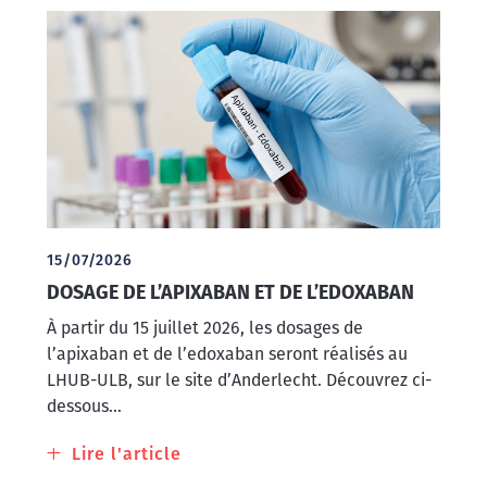
propos
de
Fortes
chaleurs
:
vigilance
préanalytique
15/07/2026
DOSAGE DE L’APIXABAN ET DE L’EDOXABAN
À partir du 15 juillet 2026, les dosages de
l’apixaban et de l’edoxaban seront réalisés au
LHUB-ULB, sur le site d’Anderlecht. Découvrez ci-
dessous...
Lire l'article
à
propos