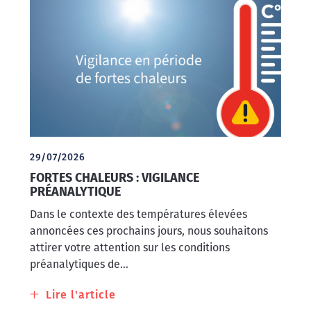
de
Calcium
corrigé
:
nos
pratiques
évoluent
29/07/2026
FORTES CHALEURS : VIGILANCE
PRÉANALYTIQUE
Dans le contexte des températures élevées
annoncées ces prochains jours, nous souhaitons
attirer votre attention sur les conditions
préanalytiques de...
Lire l'article
à