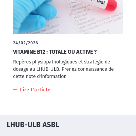
nouvelle
méthode
de
dosage
24/02/2026
VITAMINE B12 : TOTALE OU ACTIVE ?
Repères physiopathologiques et stratégie de
dosage au LHUB-ULB. Prenez connaissance de
cette note d'information
Lire l'article
à
propos
de
VITAMINE
B12
LHUB-ULB ASBL
:
TOTALE