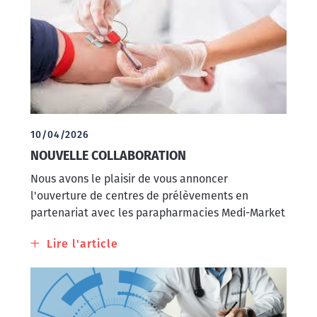
Mise
en
place
de
nouveaux
tubes
de
prélèvement
10/04/2026
NOUVELLE COLLABORATION
Nous avons le plaisir de vous annoncer
l'ouverture de centres de prélèvements en
partenariat avec les parapharmacies Medi-Market
Lire l'article
à
propos
de
Nouvelle
collaboration