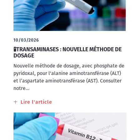
Kétamine
urinaire
10/03/2026
🧪TRANSAMINASES : NOUVELLE MÉTHODE DE
DOSAGE
Nouvelle méthode de dosage, avec phosphate de
pyridoxal, pour l'alanine aminotransférase (ALT)
et l’aspartate aminotransférase (AST). Consulter
notre...
Lire l'article
à
propos
de
🧪
Transaminases
: