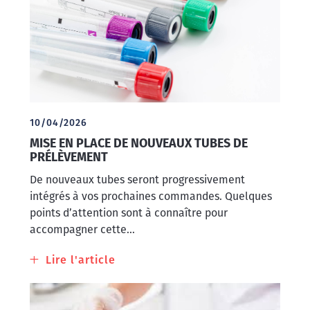
25OH-
Vitamine
D
10/04/2026
MISE EN PLACE DE NOUVEAUX TUBES DE
PRÉLÈVEMENT
De nouveaux tubes seront progressivement
intégrés à vos prochaines commandes. Quelques
points d’attention sont à connaître pour
accompagner cette...
Lire l'article
à
propos
de