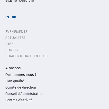
BCE 1017.480.510
EVÈNEMENTS
Header
ACTUALITÉS
menu
JOBS
CONTACT
COMPENDIUM D'ANALYSES
Main
A propos
footer
Qui sommes-nous ?
menu
Plan qualité
Comité de direction
Conseil d'Administration
Centres d’activité