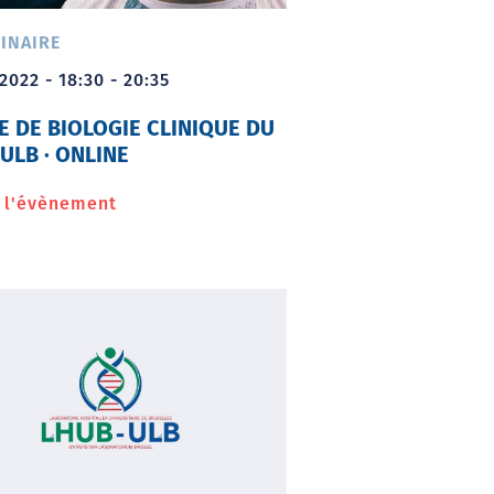
ULB
INAIRE
2022 - 18:30 - 20:35
E DE BIOLOGIE CLINIQUE DU
ULB · ONLINE
r l'évènement
à
propos
de
Soirée
de
biologie
clinique
du
LHUB-
ULB
·