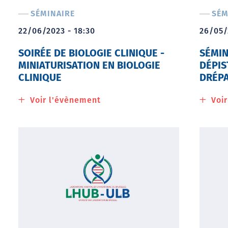
SÉMINAIRE
SÉM
22/06/2023 - 18:30
26/05/
SOIRÉE DE BIOLOGIE CLINIQUE -
SÉMIN
MINIATURISATION EN BIOLOGIE
DÉPIS
CLINIQUE
DRÉP
Voir l'évènement
à
Voi
propos
de
Soirée
de
biologie
clinique
-
Miniaturisation
en
biologie