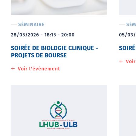
SÉMINAIRE
SÉM
28/05/2026 - 18:15 - 20:00
05/03/
SOIRÉE DE BIOLOGIE CLINIQUE -
SOIRÉ
PROJETS DE BOURSE
Voi
Voir l'évènement
à
propos
de
Soirée
de
Biologie
Clinique
-
projets
de