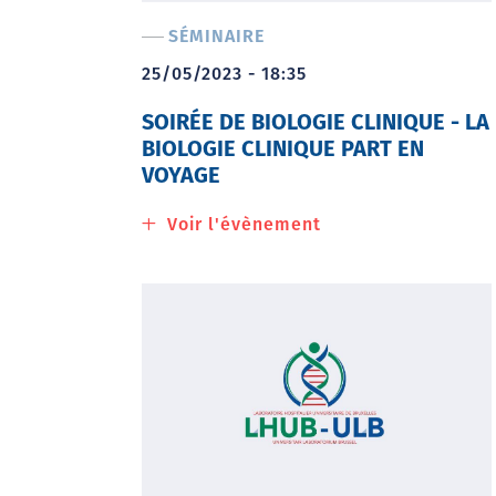
clinique
SÉMINAIRE
s'intéresse
à
25/05/2023 - 18:35
votre
SOIRÉE DE BIOLOGIE CLINIQUE - LA
cerveau
BIOLOGIE CLINIQUE PART EN
VOYAGE
Voir l'évènement
à
propos
de
Soirée
de
biologie
clinique
-
La
biologie
clinique