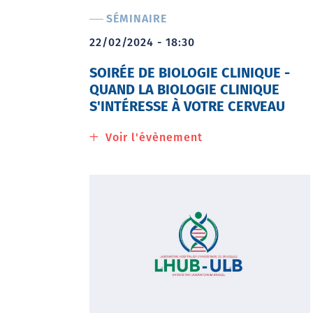
SÉMINAIRE
22/02/2024 - 18:30
SOIRÉE DE BIOLOGIE CLINIQUE -
QUAND LA BIOLOGIE CLINIQUE
S'INTÉRESSE À VOTRE CERVEAU
Voir l'évènement
à
propos
de
Soirée
de
biologie
clinique
-
Quand
la
biologie