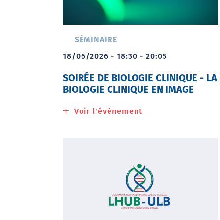
SÉMINAIRE
18/06/2026 - 18:30 - 20:05
SOIRÉE DE BIOLOGIE CLINIQUE - LA
BIOLOGIE CLINIQUE EN IMAGE
Voir l'évènement
à
propos
de
Soirée
de
Biologie
Clinique
-
La
biologie