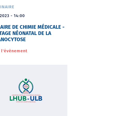
du
INAIRE
LHUB-
ULB
2023 - 14:00
AIRE DE CHIMIE MÉDICALE -
TAGE NÉONATAL DE LA
ANOCYTOSE
r l'évènement
à
propos
de
Séminaire
de
chimie
médicale
-
Dépistage
néonatal
de