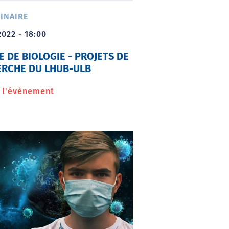
la
INAIRE
drépanocytose
2022 - 18:00
E DE BIOLOGIE - PROJETS DE
RCHE DU LHUB-ULB
r l'évènement
à
propos
de
Soirée
de
biologie
-
Projets
de
recherche
du
LHUB-