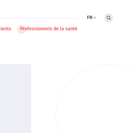
al
FR
Rechercher
Lister les action
ia
Secondary
tients
Professionnels de la santé
u