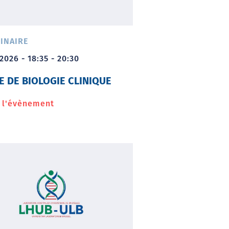
INAIRE
2026 - 18:35 - 20:30
E DE BIOLOGIE CLINIQUE
r l'évènement
à
propos
de
Soirée
de
biologie
clinique