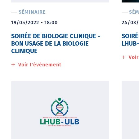
pouvait
SÉMINAIRE
SÉM
nous
parler
19/05/2022 - 18:00
24/03/
SOIRÉE DE BIOLOGIE CLINIQUE -
SOIRÉ
BON USAGE DE LA BIOLOGIE
LHUB-
CLINIQUE
Voi
Voir l'évènement
à
propos
de
Soirée
de
biologie
clinique
-
Bon
usage