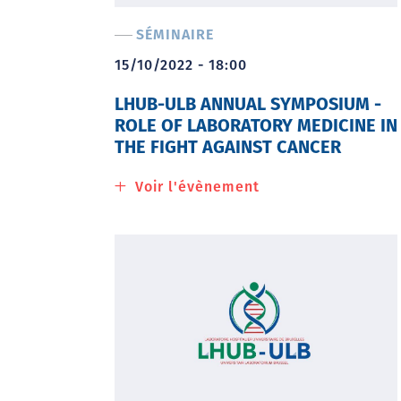
part
SÉMINAIRE
en
voyage
15/10/2022 - 18:00
LHUB-ULB ANNUAL SYMPOSIUM -
ROLE OF LABORATORY MEDICINE IN
THE FIGHT AGAINST CANCER
Voir l'évènement
à
propos
de
LHUB-
ULB
Annual
Symposium
-
Role
of