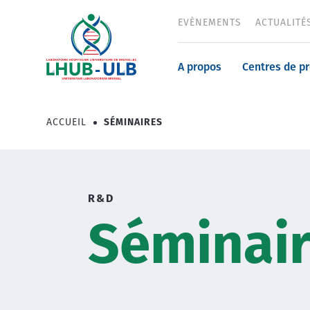
Aller
EVÈNEMENTS
ACTUALITÉ
Header
au
contenu
menu
principal
Navigatio
A propos
Centres de p
principale
ACCUEIL
SÉMINAIRES
Fil
d'Ariane
R&D
Séminai