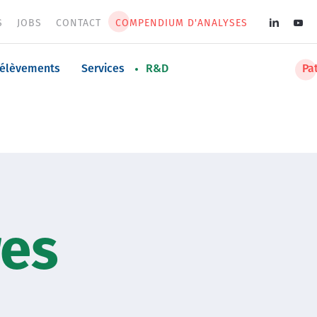
S
JOBS
CONTACT
COMPENDIUM D'ANALYSES
Soci
med
n
rélèvements
Services
R&D
Pa
men
Image
res