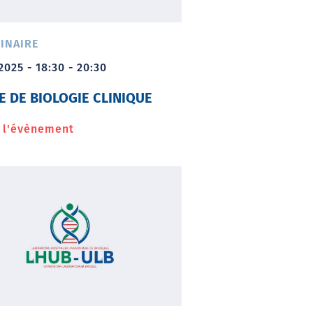
INAIRE
2025 - 18:30 - 20:30
E DE BIOLOGIE CLINIQUE
r l'évènement
à
propos
de
Soirée
de
biologie
clinique