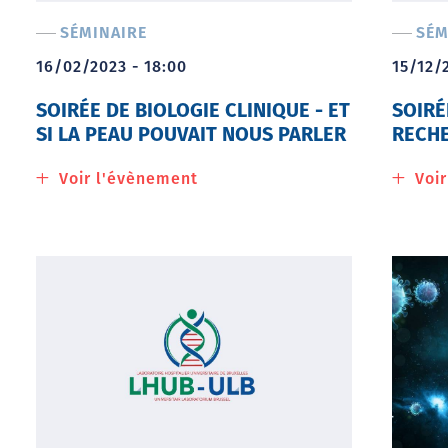
clinique
SÉMINAIRE
SÉM
16/02/2023 - 18:00
15/12/
SOIRÉE DE BIOLOGIE CLINIQUE - ET
SOIRÉ
SI LA PEAU POUVAIT NOUS PARLER
RECHE
Voir l'évènement
à
Voi
propos
de
Soirée
de
biologie
clinique
-
Et
si
la
peau