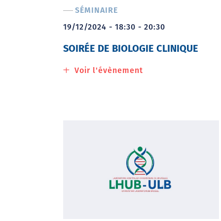
SÉMINAIRE
19/12/2024 - 18:30 - 20:30
SOIRÉE DE BIOLOGIE CLINIQUE
Voir l'évènement
à
propos
de
Soirée
de
biologie
clinique