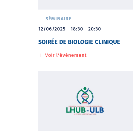
clinique
en
SÉMINAIRE
image
12/06/2025 - 18:30 - 20:30
SOIRÉE DE BIOLOGIE CLINIQUE
Voir l'évènement
à
propos
de
Soirée
de
biologie
clinique