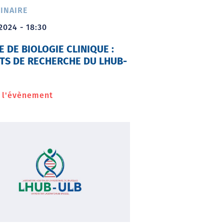
INAIRE
2024 - 18:30
E DE BIOLOGIE CLINIQUE :
TS DE RECHERCHE DU LHUB-
r l'évènement
à
propos
de
Soirée
de
Biologie
Clinique
:
Projets
de
recherche