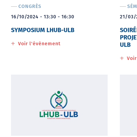
CONGRÈS
SÉM
16/10/2024 - 13:30 - 16:30
21/03/
SYMPOSIUM LHUB-ULB
SOIRÉ
PROJE
Voir l'évènement
à
ULB
propos
de
Voi
Symposium
LHUB-
ULB