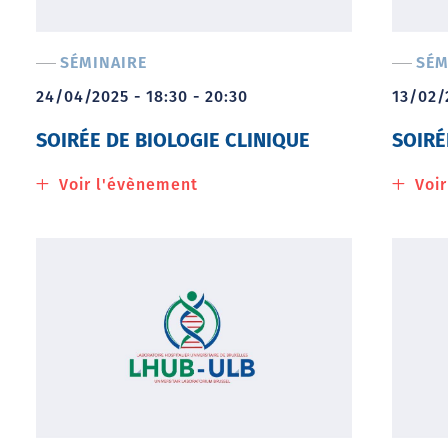
bourse
SÉMINAIRE
SÉM
24/04/2025 - 18:30 - 20:30
13/02/
SOIRÉE DE BIOLOGIE CLINIQUE
SOIRÉ
Voir l'évènement
à
Voi
propos
de
Soirée
de
biologie
clinique