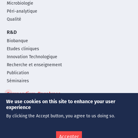
Microbiologie
Péri-analytique
Qualité
R&D
Biobanque
Etudes cliniques
Innovation Technologique
Recherche et enseignement
Publication
Séminaires
Compendium d'analyses
We use cookies on this site to enhance your user
experience
© Copyright 2026 | Tous droits réservés
By clicking the Accept button, you agree to us doing so.
Mentions légales
Politique de confidentialité
Cookies
Legals
menu
Accepter