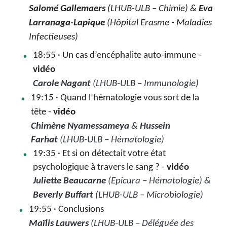
Salomé Gallemaers
(LHUB-ULB – Chimie) &
Eva
Larranaga-Lapique
(Hôpital Erasme - Maladies
Infectieuses)
18:55 · Un cas d’encéphalite auto-immune -
vidéo
Carole Nagant
(LHUB-ULB – Immunologie)
19:15 · Quand l’hématologie vous sort de la
tête -
vidéo
Chimène Nyamessameya
&
Hussein
Farhat
(LHUB-ULB – Hématologie)
19:35 · Et si on détectait votre état
psychologique à travers le sang ? -
vidéo
Juliette Beaucarne
(Epicura – Hématologie)
&
Beverly Buffart
(LHUB-ULB – Microbiologie)
19:55 · Conclusions
Maïlis Lauwers
(LHUB-ULB – Déléguée des