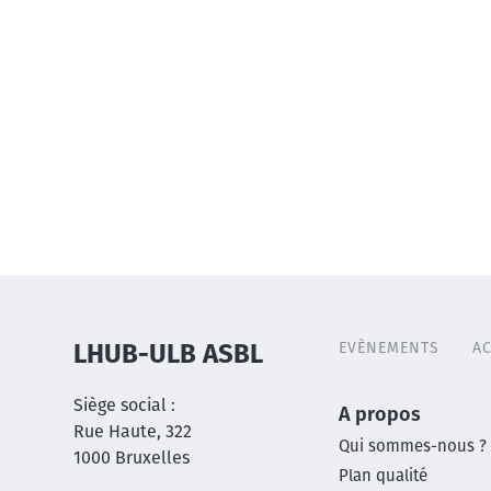
EVÈNEMENTS
AC
LHUB-ULB ASBL
Header
menu
Siège social :
Main
A propos
Rue Haute, 322
Qui sommes-nous ?
1000 Bruxelles
footer
Plan qualité