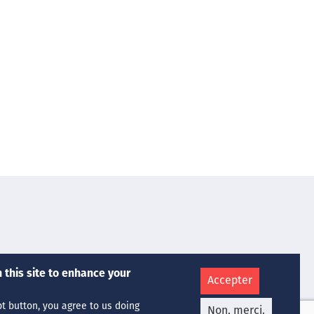
Nos Services
 this site to enhance your
Accepter
Chimie Médicale
Hématologie
pt button, you agree to us doing
Non, merci.