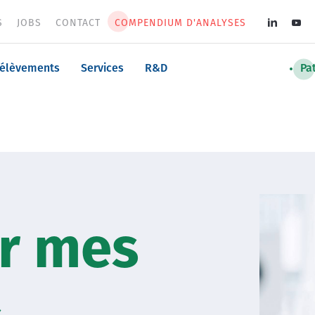
S
JOBS
CONTACT
COMPENDIUM D'ANALYSES
Soci
med
n
rélèvements
Services
R&D
Pa
men
Image
r mes