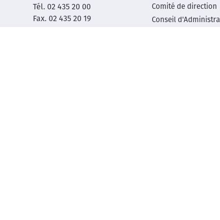
Tél. 02 435 20 00
Comité de direction
menu
Fax. 02 435 20 19
Conseil d'Administra
BCE 1017.480.510
Centres d’activité
R&D
Biobanque
Etudes cliniques
Innovation Technol
Recherche et ensei
Publication
Séminaires
© Copyright 2026 | Tous droits réservés
Mentions légale
Legal