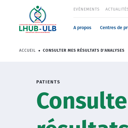
Aller
EVÈNEMENTS
ACTUALITÉ
Header
au
contenu
menu
principal
Navigatio
A propos
Centres de p
principale
ACCUEIL
CONSULTER MES RÉSULTATS D'ANALYSES
Fil
d'Ariane
PATIENTS
Consulte