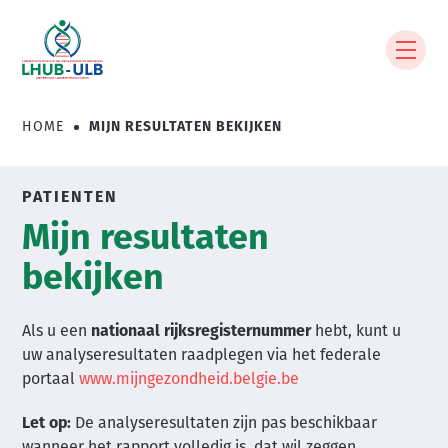
Overslaan
en
naar
de
inhoud
HOME
MIJN RESULTATEN BEKIJKEN
Kruimelpad
gaan
PATIENTEN
Mijn resultaten
bekijken
Als u een
nationaal rijksregisternummer
hebt, kunt u
uw analyseresultaten raadplegen via het federale
portaal
www.mijngezondheid.belgie.be
Let op:
De analyseresultaten zijn pas beschikbaar
wanneer het rapport volledig is, dat wil zeggen