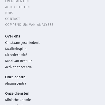
EVENEMENTEN
Header
ACTUALITEITEN
menu
JOBS
CONTACT
COMPENDIUM VAN ANALYSES
Main
Over ons
footer
Ontstaansgeschiedenis
menu
Kwaliteitsplan
Directiecomité
Raad van Bestuur
Activiteitencentra
Onze centra
Afnamecentra
Onze diensten
Klinische Chemie