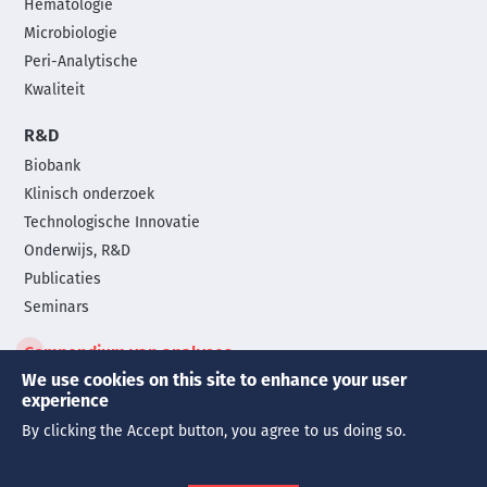
Hematologie
Microbiologie
Peri-Analytische
Kwaliteit
R&D
Biobank
Klinisch onderzoek
Technologische Innovatie
Onderwijs, R&D
Publicaties
Seminars
Compendium van analyses
We use cookies on this site to enhance your user
experience
© Copyright 2026 |
Alle rechten voorbehouden
By clicking the Accept button, you agree to us doing so.
Gebruiksvoorwaarden
Privacybeleid
Cookies
Legals