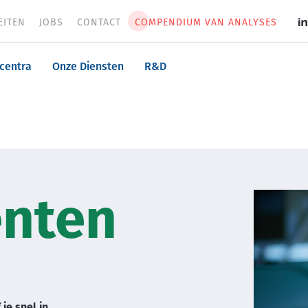
EITEN
JOBS
CONTACT
COMPENDIUM VAN ANALYSES
S
m
n
centra
Onze Diensten
R&D
Image
nten
je snel in