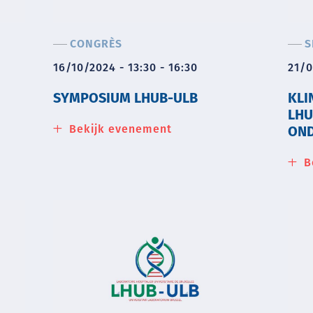
CONGRÈS
S
16/10/2024 - 13:30 - 16:30
21/0
SYMPOSIUM LHUB-ULB
KLI
LHU
Bekijk evenement
about
OND
Symposium
LHUB-
B
ULB