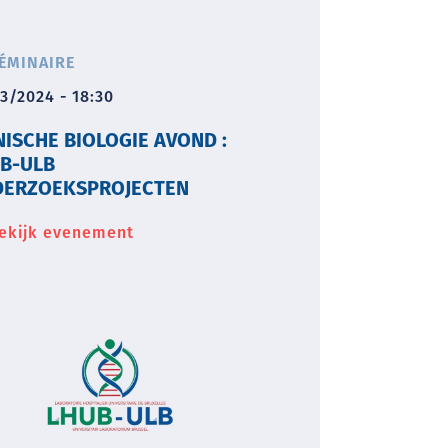
ÉMINAIRE
3/2024 - 18:30
NISCHE BIOLOGIE AVOND :
B-ULB
ERZOEKSPROJECTEN
ekijk evenement
about
Klinische
biologie
avond
:
LHUB-
ULB
Onderzoeksprojecten