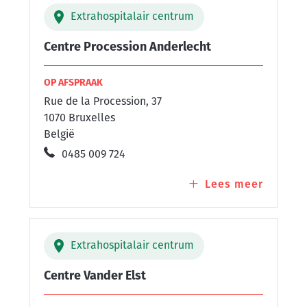
Avenue
Extrahospitalair centrum
Centre Procession Anderlecht
OP AFSPRAAK
Rue de la Procession, 37
1070 Bruxelles
België
0485 009 724
Lees meer
over
Centre
Process
Anderle
Extrahospitalair centrum
Centre Vander Elst