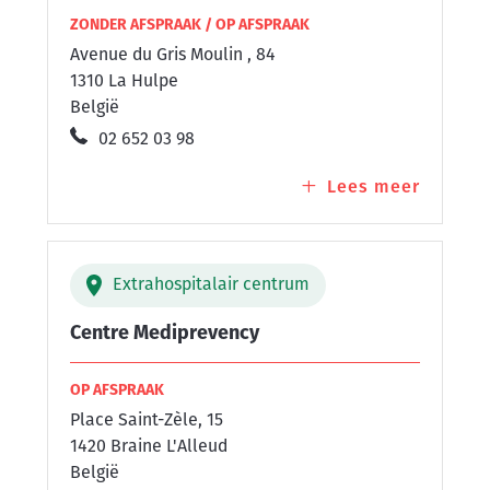
ZONDER AFSPRAAK / OP AFSPRAAK
Avenue du Gris Moulin , 84
1310 La Hulpe
België
02 652 03 98
Lees meer
over
Centre
Médica
NEURO
Extrahospitalair centrum
Centre Mediprevency
OP AFSPRAAK
Place Saint-Zèle, 15
1420 Braine L'Alleud
België