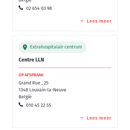
België
02 654 03 98
Lees meer
over
Centre
l'HELPE
Extrahospitalair centrum
Centre LLN
OP AFSPRAAK
Grand Rue , 25
1348 Louvain-la-Neuve
België
010 45 22 55
Lees meer
over
Centre