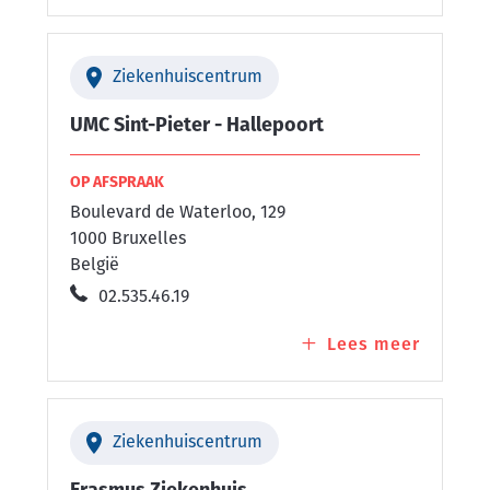
UMC
Sint-
Pieter
Ziekenhuiscentrum
-
Cesar
UMC Sint-Pieter - Hallepoort
de
Paepe
OP AFSPRAAK
Boulevard de Waterloo, 129
1000 Bruxelles
België
02.535.46.19
Lees meer
over
UMC
Sint-
Pieter
Ziekenhuiscentrum
-
Hallepo