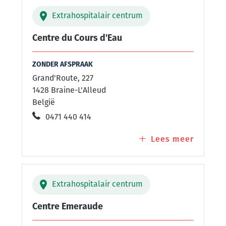
Marniè
Extrahospitalair centrum
Centre du Cours d'Eau
ZONDER AFSPRAAK
Grand'Route, 227
1428 Braine-L'Alleud
België
0471 440 414
Lees meer
over
Centre
du
Cours
Extrahospitalair centrum
d'Eau
Centre Emeraude