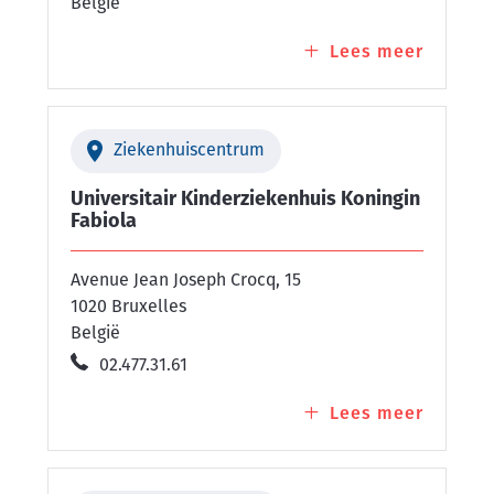
België
Lees meer
over
Polykli
Lothier
(Erasm
Ziekenhuiscentrum
Ziekenh
Universitair Kinderziekenhuis Koningin
Fabiola
Avenue Jean Joseph Crocq, 15
1020 Bruxelles
België
02.477.31.61
Lees meer
over
Univers
Kinderz
Koningi