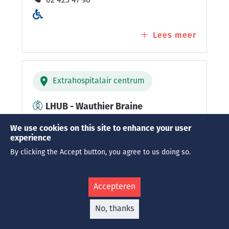
02 425 47 90
Lees meer
over
LHUB
-
Sippelb
Extrahospitalair centrum
LHUB - Wauthier Braine
We use cookies on this site to enhance your user
ZONDER AFSPRAAK
experience
Chaussée de Tubize (Résidence BEJART),
By clicking the Accept button, you agree to us doing so.
170
1440 Wauthier Braine
België
Accepteren
02 344 04 20
No, thanks