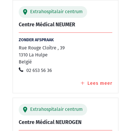
EUROP
Extrahospitalair centrum
Centre Médical NEUMER
ZONDER AFSPRAAK
Rue Rouge Cloître , 39
1310 La Hulpe
België
02 653 56 36
Lees meer
over
Centre
Médica
NEUME
Extrahospitalair centrum
Centre Médical NEUROGEN