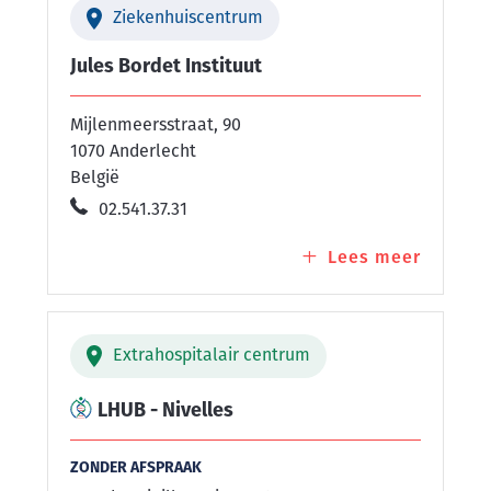
Ziekenhuiscentrum
Fabiola
Jules Bordet Instituut
Mijlenmeersstraat, 90
1070 Anderlecht
België
02.541.37.31
Lees meer
over
Jules
Bordet
Instituu
Extrahospitalair centrum
LHUB - Nivelles
ZONDER AFSPRAAK