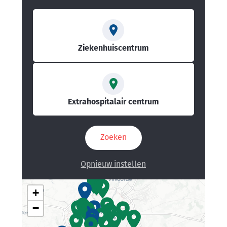
Type
de
centre
Ziekenhuiscentrum
Extrahospitalair centrum
+
−