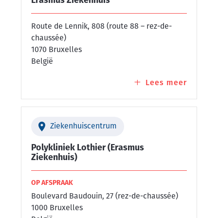
Erasmus Ziekenhuis
Route de Lennik, 808 (route 88 – rez-de-
chaussée)
1070 Bruxelles
België
Lees meer
over
Erasmu
Ziekenh
Ziekenhuiscentrum
Polykliniek Lothier (Erasmus
Ziekenhuis)
OP AFSPRAAK
Boulevard Baudouin, 27 (rez-de-chaussée)
1000 Bruxelles