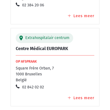
02 384 20 06
Lees meer
over
Centre
Médica
du
Extrahospitalair centrum
Parc
Centre Médical EUROPARK
OP AFSPRAAK
Square Frère Orban, 7
1000 Bruxelles
België
02 842 02 02
Lees meer
over
Centre
Médica