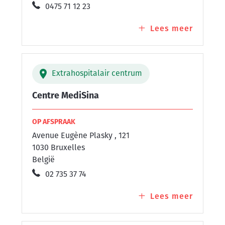
0475 71 12 23
Lees meer
over
Centre
Medipr
Extrahospitalair centrum
Centre MediSina
OP AFSPRAAK
Avenue Eugène Plasky , 121
1030 Bruxelles
België
02 735 37 74
Lees meer
over
Centre
MediSi