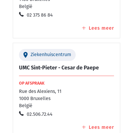
België
02 375 86 84
Lees meer
over
Cesar
de
Paepe
Ziekenhuiscentrum
Uccle
UMC Sint-Pieter - Cesar de Paepe
OP AFSPRAAK
Rue des Alexiens, 11
1000 Bruxelles
België
02.506.72.44
Lees meer
over