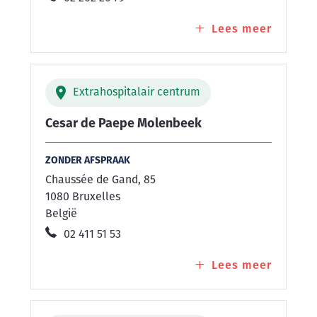
Lees meer
over
Cesar
de
Paepe
Extrahospitalair centrum
Laeken
Cesar de Paepe Molenbeek
ZONDER AFSPRAAK
Chaussée de Gand, 85
1080 Bruxelles
België
02 411 51 53
Lees meer
over
Cesar
de
Paepe