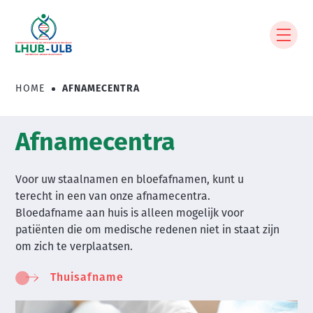
Overslaan
en
naar
de
inhoud
HOME
AFNAMECENTRA
Kruimelpad
gaan
Afnamecentra
Voor uw staalnamen en bloefafnamen, kunt u
terecht in een van onze afnamecentra.
Bloedafname aan huis is alleen mogelijk voor
patiënten die om medische redenen niet in staat zijn
om zich te verplaatsen.
Thuisafname
Image