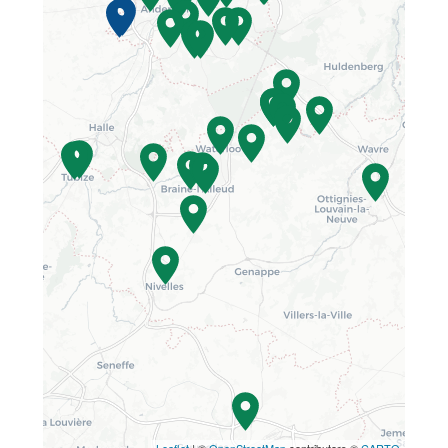
Leaflet
| ©
OpenStreetMap
contributors ©
CARTO