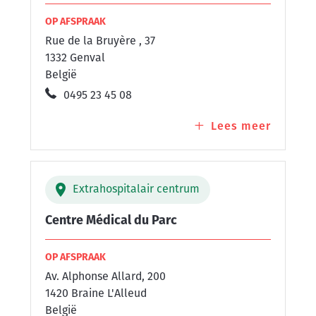
OP AFSPRAAK
Rue de la Bruyère , 37
1332 Genval
België
0495 23 45 08
Lees meer
over
Centre
Médica
de
Extrahospitalair centrum
la
Bruyèr
Centre Médical du Parc
OP AFSPRAAK
Av. Alphonse Allard, 200
1420 Braine L'Alleud
België