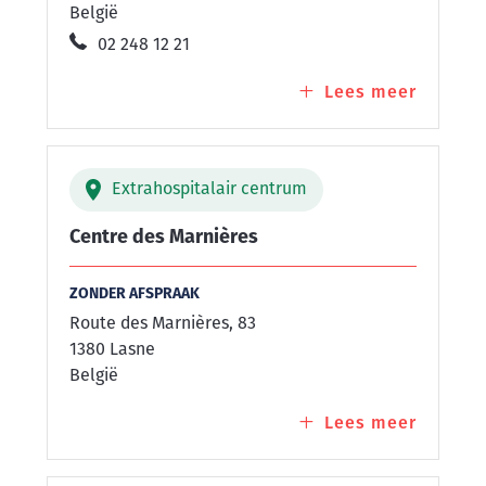
België
02 248 12 21
Lees meer
over
Centre
Cœur
de
Extrahospitalair centrum
Ville
Centre des Marnières
ZONDER AFSPRAAK
Route des Marnières, 83
1380 Lasne
België
Lees meer
over
Centre
des