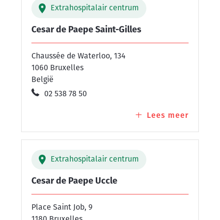
Extrahospitalair centrum
Molenb
Cesar de Paepe Saint-Gilles
Chaussée de Waterloo, 134
1060 Bruxelles
België
02 538 78 50
Lees meer
over
Cesar
de
Paepe
Extrahospitalair centrum
Saint-
Gilles
Cesar de Paepe Uccle
Place Saint Job, 9
1180 Bruxelles