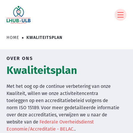
Overslaan
en
naar
de
inhoud
HOME
KWALITEITSPLAN
Kruimelpad
gaan
OVER ONS
Kwaliteitsplan
Met het oog op de continue verbetering van onze
Kwaliteit, willen we onze activiteitencentra
toeleggen op een accreditatiebeleid volgens de
norm ISO 15189. Voor meer gedetailleerde informatie
over deze accreditaties, verwijzen we u naar de
website van de
Federale Overheidsdienst
Economie/Accreditatie - BELAC.
.