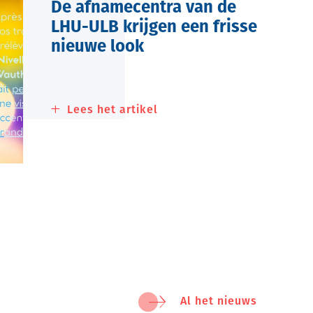
De afnamecentra van de
LHU-ULB krijgen een frisse
nieuwe look
Lees het artikel
about
De
afnamecentra
van
de
LHU-
ULB
krijgen
een
frisse
nieuwe
look
Al het nieuws