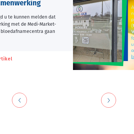
amenwerking
gd u te kunnen melden dat
king met de Medi-Market-
 bloedafnamecentra gaan
rtikel
about
Nieuwe
samenwerking