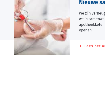
Nieuwe s
We zijn verheu
we in samenwer
26
apotheekketen
r :
openen
g
Lees het a