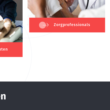
Zorgprofessionals
nten
en