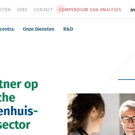
EITEN
JOBS
CONTACT
COMPENDIUM VAN ANALYSES
S
m
n
centra
Onze Diensten
R&D
tner op
che
enhuis
-
ector