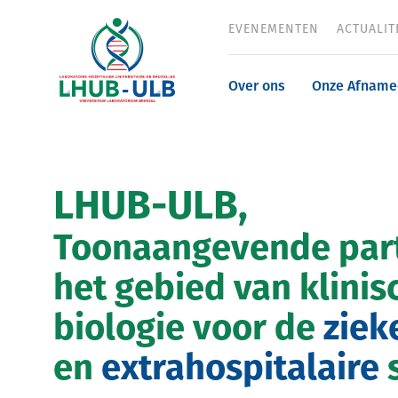
Overslaan
EVENEMENTEN
ACTUALIT
Header
en
naar
menu
de
Navigatio
Over ons
Onze Afname
inhoud
gaan
principale
LHUB-ULB,
Toonaangevende par
het gebied van klinis
biologie voor de
ziek
en
extrahospitalaire
s