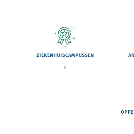
Image
Im
ZIEKENHUISCAMPUSSEN
A
9
Image
OPPE