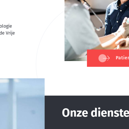
ologie
de Vrije
Patie
Onze dienst