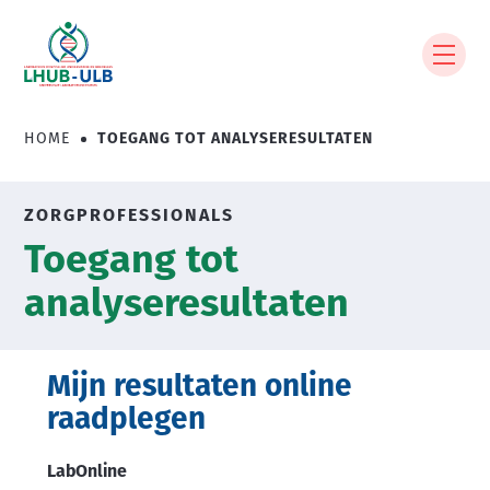
Overslaan
en
naar
de
inhoud
HOME
TOEGANG TOT ANALYSERESULTATEN
Kruimelpad
gaan
ZORGPROFESSIONALS
Toegang tot
analyseresultaten
Mijn resultaten online
raadplegen
LabOnline