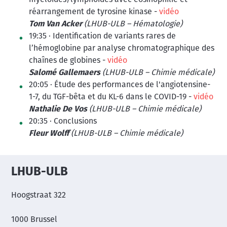
myéloïdes/lymphoïdes avec éosinophilie et
réarrangement de tyrosine kinase -
vidéo
Tom Van Acker
(LHUB-ULB – Hématologie)
19:35 · Identification de variants rares de
l’hémoglobine par analyse chromatographique des
chaînes de globines -
vidéo
Salomé Gallemaers
(LHUB-ULB – Chimie médicale)
20:05 · Étude des performances de l'angiotensine-
1-7, du TGF-bêta et du KL-6 dans le COVID-19 -
vidéo
Nathalie De Vos
(LHUB-ULB – Chimie médicale)
20:35 · Conclusions
Fleur Wolff
(LHUB-ULB – Chimie médicale)
LHUB-ULB
Hoogstraat 322
1000 Brussel