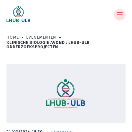
Overslaan
en
naar
de
inhoud
HOME
EVENEMENTEN
Kruimelpad
gaan
KLINISCHE BIOLOGIE AVOND : LHUB-ULB
ONDERZOEKSPROJECTEN