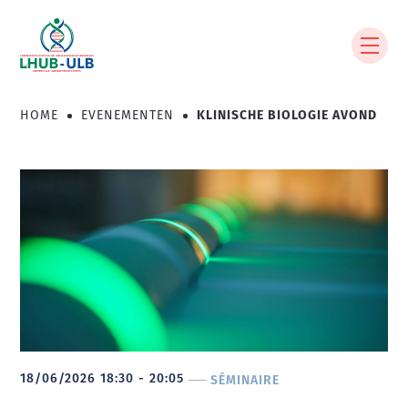
Overslaan
en
naar
de
inhoud
HOME
EVENEMENTEN
KLINISCHE BIOLOGIE AVOND
Kruimelpad
gaan
18/06/2026 18:30 - 20:05
SÉMINAIRE