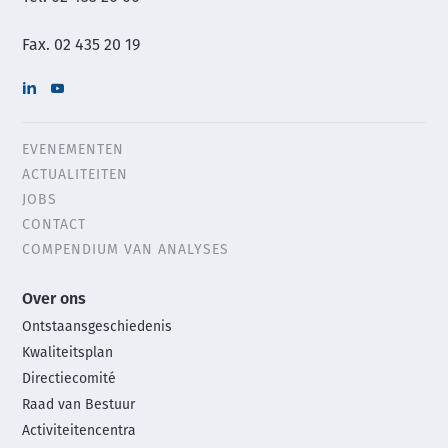
Fax. 02 435 20 19
EVENEMENTEN
Header
ACTUALITEITEN
menu
JOBS
CONTACT
COMPENDIUM VAN ANALYSES
Main
Over ons
footer
Ontstaansgeschiedenis
menu
Kwaliteitsplan
Directiecomité
Raad van Bestuur
Activiteitencentra