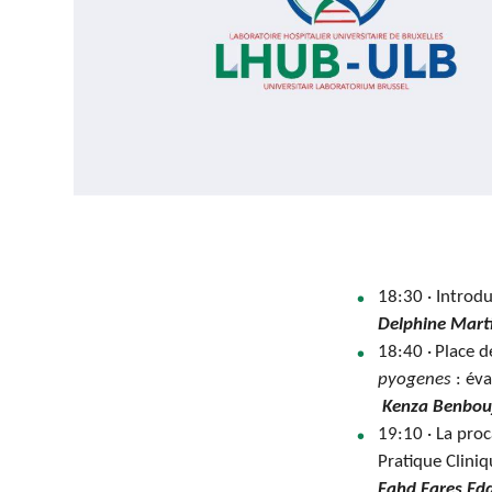
18:30 · Introd
Delphine Mart
18:40 ·
Place d
pyogenes
: év
Kenza Benbou
19:10 ·
La proc
Pratique Cliniq
Fahd Fares Ed