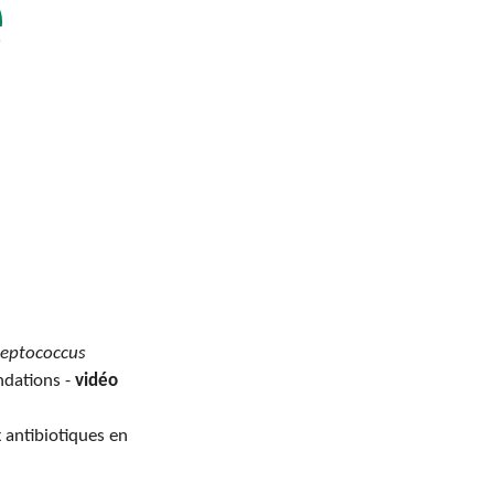
e
reptococcus
ndations -
vidéo
x antibiotiques en