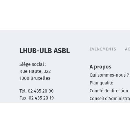
EVÈNEMENTS
AC
LHUB-ULB ASBL
Header
menu
Siège social :
Main
A propos
Rue Haute, 322
Qui sommes-nous ?
1000 Bruxelles
footer
Plan qualité
Tél. 02 435 20 00
Comité de direction
menu
Fax. 02 435 20 19
Conseil d'Administra
BCE 1017.480.510
Centres d’activité
R&D