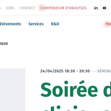
S
JOBS
CONTACT
COMPENDIUM D'ANALYSES
Soci
med
n
rélèvements
Services
R&D
Pa
men
NIQUE
24/04/2025 18:30 - 20:30
SÉMIN
Soirée 