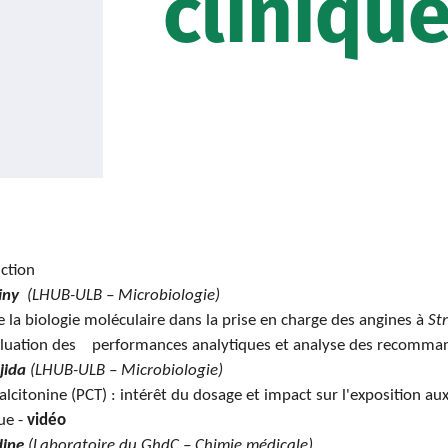
cliniqu
uction
iny
(LHUB-ULB – Microbiologie)
e la biologie moléculaire dans la prise en charge des angines à
St
aluation des performances analytiques et analyse des recomma
jida
(LHUB-ULB – Microbiologie)
alcitonine (PCT) : intérêt du dosage et impact sur l'exposition au
ue -
vidéo
dine
(Laboratoire du GhdC – Chimie médicale)