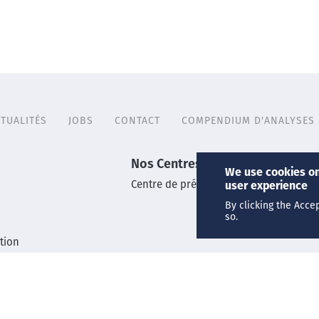
TUALITÉS
JOBS
CONTACT
COMPENDIUM D'ANALYSES
Nos Centres
We use cookies on
Centre de prélèvements
user experience
By clicking the Acce
so.
tion
Compendium d'analyses