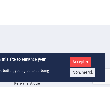
Nos Services
 this site to enhance your
Accepter
Chimie Médicale
Hématologie
pt button, you agree to us doing
Non, merci.
Microbiologie
Péri-analytique
Qualité