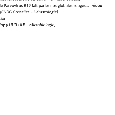
e Parvovirus B19 fait parler nos globules rouges… -
vidéo
(CNDG Gosselies – Hématologie)
sion
iny
(LHUB-ULB – Microbiologie)