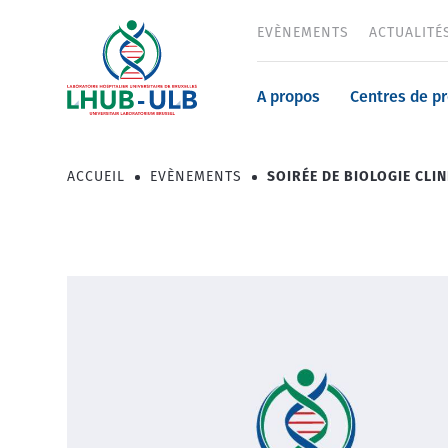
Aller
EVÈNEMENTS
ACTUALITÉ
Header
au
contenu
menu
principal
Navigatio
A propos
Centres de p
principale
ACCUEIL
EVÈNEMENTS
SOIRÉE DE BIOLOGIE CLI
Fil
d'Ariane