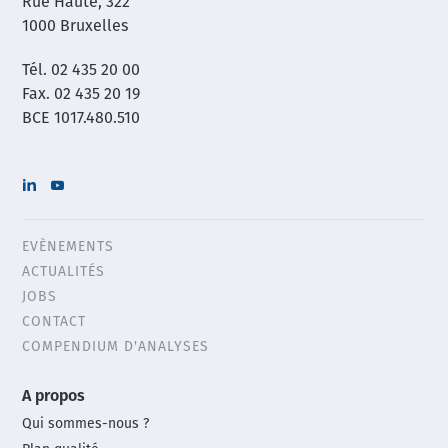
Rue Haute, 322
1000 Bruxelles
Tél. 02 435 20 00
Fax. 02 435 20 19
BCE 1017.480.510
EVÈNEMENTS
Header
ACTUALITÉS
menu
JOBS
CONTACT
COMPENDIUM D'ANALYSES
Main
A propos
footer
Qui sommes-nous ?
menu