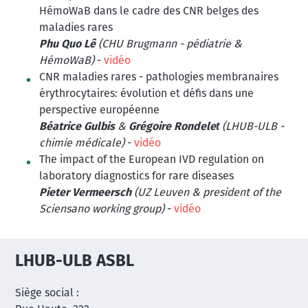
HémoWaB dans le cadre des CNR belges des
maladies rares
Phu Quo Lê
(CHU Brugmann - pédiatrie &
HémoWaB)
-
vidéo
CNR maladies rares - pathologies membranaires
érythrocytaires: évolution et défis dans une
perspective européenne
Béatrice Gulbis
&
Grégoire Rondelet​
(LHUB-ULB -
chimie médicale)
-
vidéo
The impact of the European IVD regulation on
laboratory diagnostics for rare diseases
Pieter Vermeersch
(UZ Leuven & president of the
Sciensano working group)
-
vidéo
LHUB-ULB ASBL
Siège social :