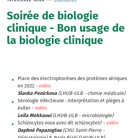
19/05/2022 18:00
SÉMINAIRE
Soirée de biologie
clinique - Bon usage de
la biologie clinique
Place des électrophorèses des protéines sériques
en 2022 -
vidéo
Slavka Penickova
(LHUB-ULB - chimie médicale)
Sérologie infectieuse : interprétation et pièges à
éviter -
vidéo
Leïla Mekkaoui
(LHUB-ULB - microbiologie)
Schizocytes vous avez dit schizocytes? -
vidéo
Daphné Papazoglou
(CHU Saint-Pierre -