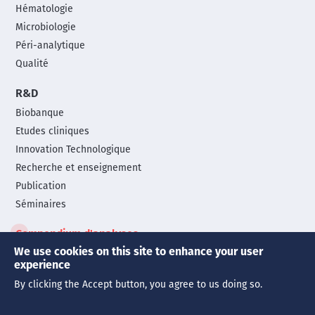
Hématologie
Microbiologie
Péri-analytique
Qualité
R&D
Biobanque
Etudes cliniques
Innovation Technologique
Recherche et enseignement
Publication
Séminaires
Compendium d'analyses
We use cookies on this site to enhance your user
experience
© Copyright 2026 | Tous droits réservés
By clicking the Accept button, you agree to us doing so.
Mentions légales
Politique de confidentialité
Cookies
Legals