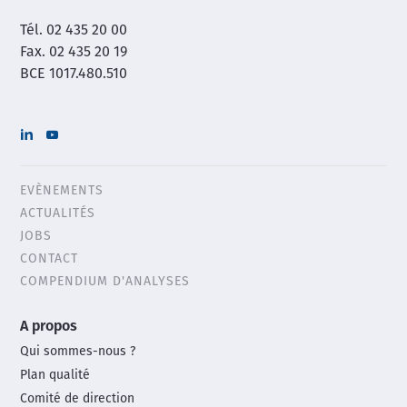
Tél. 02 435 20 00
Fax. 02 435 20 19
BCE 1017.480.510
EVÈNEMENTS
Header
ACTUALITÉS
menu
JOBS
CONTACT
COMPENDIUM D'ANALYSES
Main
A propos
footer
Qui sommes-nous ?
menu
Plan qualité
Comité de direction