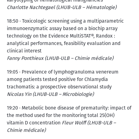
karyotyping of hematological malignancies
Charlotte Nachtegael (LHUB-ULB – Hématologie)
18:50 · Toxicologic screening using a multiparametric
immunoenzymatic assay based on a biochip array
technology on the Evidence MultiSTAT®, Randox :
analytical performances, feasibility evaluation and
clinical interest
Fanny Ponthieux (LHUB-ULB – Chimie médicale)
19:05 · Prevalence of lymphogranuloma venereum
among patients tested positive for Chlamydia
trachomatis: a prospective observational study
Nicolas Yin (LHUB-ULB – Microbiologie)
19:20 · Metabolic bone disease of prematurity: impact of
the method used for the monitoring total 25(OH)
vitamin D concentration
Fleur Wolff (LHUB-ULB –
Chimie médicale)