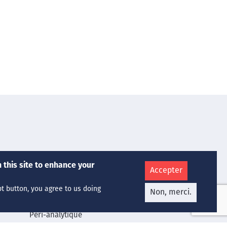
Nos Services
 this site to enhance your
Accepter
Chimie Médicale
Hématologie
pt button, you agree to us doing
Non, merci.
Microbiologie
Péri-analytique