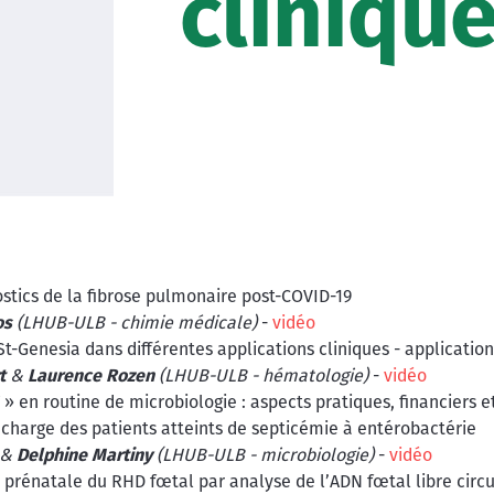
cliniqu
stics de la fibrose pulmonaire post-COVID-19
os
(LHUB-ULB - chimie médicale)
-
vidéo
 St-Genesia dans différentes applications cliniques - applicati
t
&
Laurence Rozen
(LHUB-ULB - hématologie)
-
vidéo
 » en routine de microbiologie : aspects pratiques, financiers e
n charge des patients atteints de septicémie à entérobactérie
&
Delphine Martiny
(LHUB-ULB - microbiologie)
-
vidéo
prénatale du RHD fœtal par analyse de l’ADN fœtal libre circu