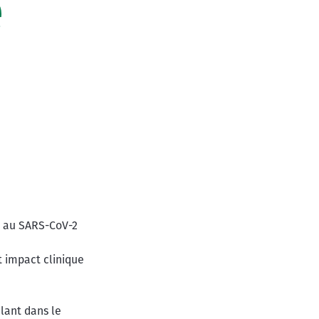
e
on au SARS-CoV-2
t impact clinique
lant dans le