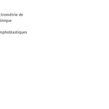
ctrométrie de
linique
ymphoblastiques