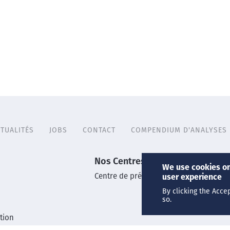
TUALITÉS
JOBS
CONTACT
COMPENDIUM D'ANALYSES
Nos Centres
We use cookies on
Centre de prélèvements
user experience
By clicking the Acce
so.
tion