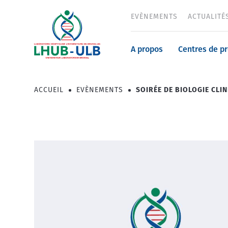
Aller
EVÈNEMENTS
ACTUALITÉ
Header
au
contenu
menu
principal
Navigatio
A propos
Centres de p
principale
ACCUEIL
EVÈNEMENTS
SOIRÉE DE BIOLOGIE CLI
Fil
d'Ariane