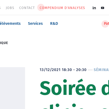
S
JOBS
CONTACT
COMPENDIUM D'ANALYSES
Soci
med
n
rélèvements
Services
R&D
Pa
men
NIQUE
13/12/2021 18:30 - 20:30
SÉMINA
Soirée 