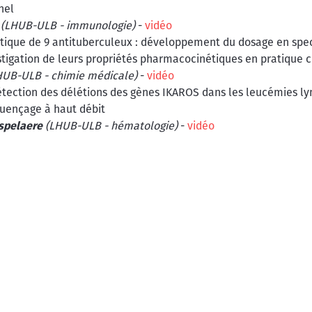
nel
(LHUB-ULB - immunologie)
-
vidéo
utique de 9 antituberculeux : développement du dosage en spe
tigation de leurs propriétés pharmacocinétiques en pratique c
UB-ULB - chimie médicale)
-
vidéo
tection des délétions des gènes IKAROS dans les leucémies l
quençage à haut débit
spelaere
(LHUB-ULB - hématologie)
-
vidéo