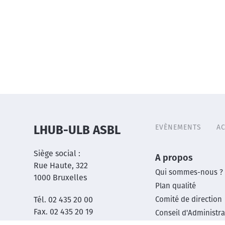
EVÈNEMENTS
AC
LHUB-ULB ASBL
Header
menu
Siège social :
Main
A propos
Rue Haute, 322
Qui sommes-nous ?
1000 Bruxelles
footer
Plan qualité
Tél. 02 435 20 00
Comité de direction
menu
Fax. 02 435 20 19
Conseil d'Administra
BCE 1017.480.510