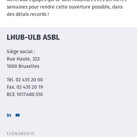
Merci aux équipes qui se sont mobilisées ces dernières
semaines pour rendre cette ouverture possible, dans
des délais records !
LHUB-ULB ASBL
Siège social :
Rue Haute, 322
1000 Bruxelles
Tél. 02 435 20 00
Fax. 02 435 20 19
BCE 1017.480.510
EVÈNEMENTS
Header