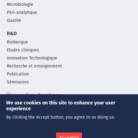
Microbiologie
Péri-analytique
Qualité
R&D
Biobanque
Etudes cliniques
Innovation Technologique
Recherche et enseignement
Publication
Séminaires
Compendium d'analyses
We use cookies on this site to enhance your user
experience
© Copyright 2026 | Tous droits réservés
By clicking the Accept button, you agree to us doing so.
Mentions légales
Politique de confidentialité
Cookies
Legals
menu