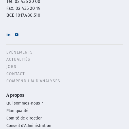
Tél. 02 435 20 00
Fax. 02 435 20 19
BCE 1017.480.510
EVÈNEMENTS
Header
ACTUALITÉS
menu
JOBS
CONTACT
COMPENDIUM D'ANALYSES
Main
A propos
footer
Qui sommes-nous ?
menu
Plan qualité
Comité de direction
Conseil d'Administration