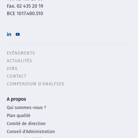
Fax. 02 435 20 19
BCE 1017.480.510
EVÈNEMENTS
Header
ACTUALITÉS
menu
JOBS
CONTACT
COMPENDIUM D'ANALYSES
Main
A propos
footer
Qui sommes-nous ?
menu
Plan qualité
Comité de direction
Conseil d'Administration