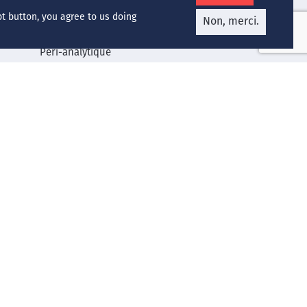
Hématologie
pt button, you agree to us doing
Non, merci.
Microbiologie
Péri-analytique
Qualité