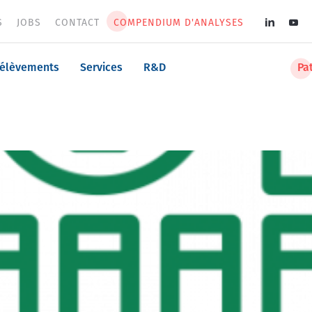
S
JOBS
CONTACT
COMPENDIUM D'ANALYSES
Soci
med
n
rélèvements
Services
R&D
Pa
men