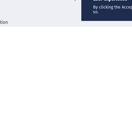
By clicking the Acce
so.
tion
Compendium d'analyses
ogique
gnement
s
Politique de confidentialité
Cookies