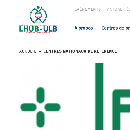
Aller
EVÈNEMENTS
ACTUALITÉ
Header
au
contenu
menu
principal
Navigatio
A propos
Centres de p
principale
ACCUEIL
CENTRES NATIONAUX DE RÉFÉRENCE
Fil
d'Ariane
Image