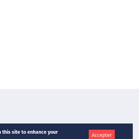
Nos Services
 this site to enhance your
Accepter
Chimie Médicale