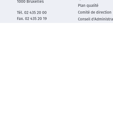
1000 Bruxelles
footer
Plan qualité
Tél. 02 435 20 00
Comité de direction
menu
Fax. 02 435 20 19
Conseil d'Administra
BCE 1017.480.510
Centres d’activité
R&D
Biobanque
Etudes cliniques
Innovation Technol
Recherche et ensei
Publication
Séminaires
© Copyright 2026 | Tous droits réservés
Mentions légale