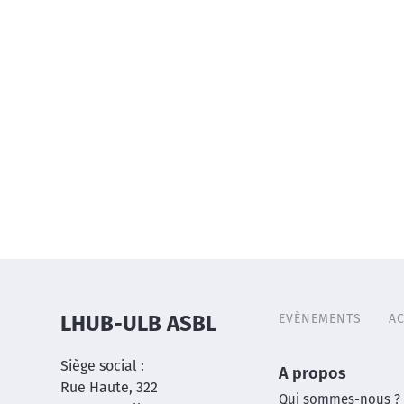
EVÈNEMENTS
AC
LHUB-ULB ASBL
Header
menu
Siège social :
Main
A propos
Rue Haute, 322
Qui sommes-nous ?