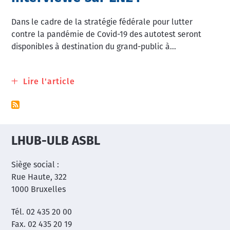
Dans le cadre de la stratégie fédérale pour lutter
contre la pandémie de Covid-19 des autotest seront
disponibles à destination du grand-public à...
Lire l'article
à
propos
de
Notre
collègue
LHUB-ULB ASBL
Nicolas
Yin
Siège social :
interviewé
Rue Haute, 322
sur
1000 Bruxelles
LN24
Tél. 02 435 20 00
Fax. 02 435 20 19