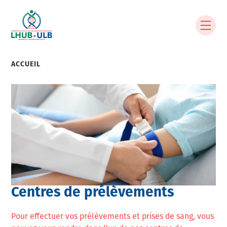
Aller
au
contenu
principal
ACCUEIL
Fil
d'Ariane
Image
Centres de prélèvements
Pour effectuer vos prélèvements et prises de sang, vous