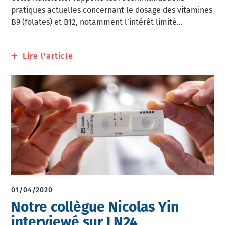
pratiques actuelles concernant le dosage des vitamines
B9 (folates) et B12, notamment l’intérêt limité...
Lire l'article
à
propos
de
Folates
et
vitamine
B12
01/04/2020
Notre collègue Nicolas Yin
interviewé sur LN24