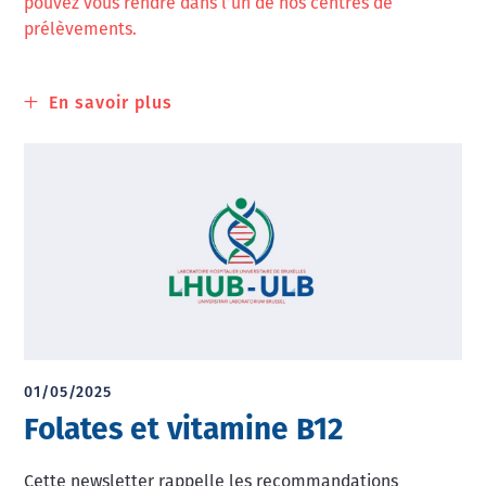
pouvez vous rendre dans l’un de nos centres de
prélèvements.
En savoir plus
sur
Centres
de
prélèvements
01/05/2025
Folates et vitamine B12
Cette newsletter rappelle les recommandations