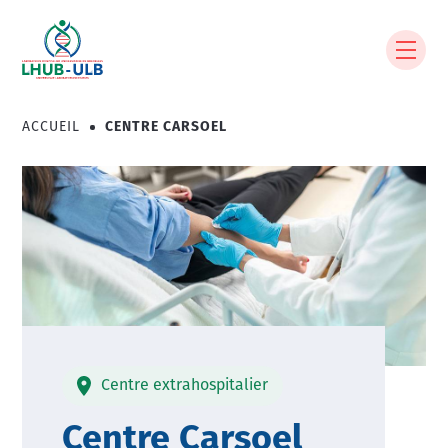
Aller
au
contenu
principal
ACCUEIL
CENTRE CARSOEL
Fil
d'Ariane
Image
Centre extrahospitalier
Centre Carsoel