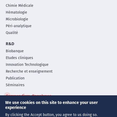
Chimie Médicale
Hématologie
Microbiologie
Péri-analytique
Qualité
R&D
Biobanque
Etudes cliniques
Innovation Technologique
Recherche et enseignement
Publication
Séminaires
Compendium d'analyses
We use cookies on this site to enhance your user
experience
© Copyright 2026 | Tous droits réservés
By clicking the Accept button, you agree to us doing so.