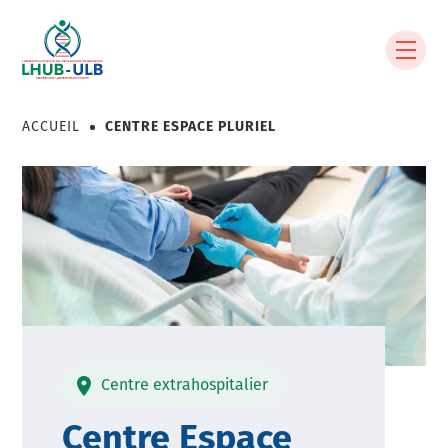
Aller
au
contenu
principal
ACCUEIL
CENTRE ESPACE PLURIEL
Fil
d'Ariane
Image
Centre extrahospitalier
Centre Espace