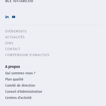
BCE 1017.480.510
EVÈNEMENTS
Header
ACTUALITÉS
menu
JOBS
CONTACT
COMPENDIUM D'ANALYSES
Main
A propos
footer
Qui sommes-nous ?
menu
Plan qualité
Comité de direction
Conseil d'Administration
Centres d’activité