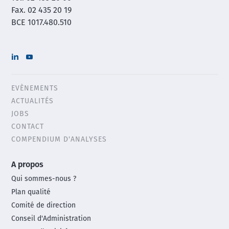
Fax. 02 435 20 19
BCE 1017.480.510
EVÈNEMENTS
Header
ACTUALITÉS
menu
JOBS
CONTACT
COMPENDIUM D'ANALYSES
Main
A propos
footer
Qui sommes-nous ?
menu
Plan qualité
Comité de direction
Conseil d'Administration