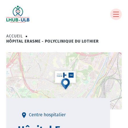
Aller
au
contenu
principal
ACCUEIL
Fil
HÔPITAL ERASME - POLYCLINIQUE DU LOTHIER
d'Ariane
Image
Centre hospitalier