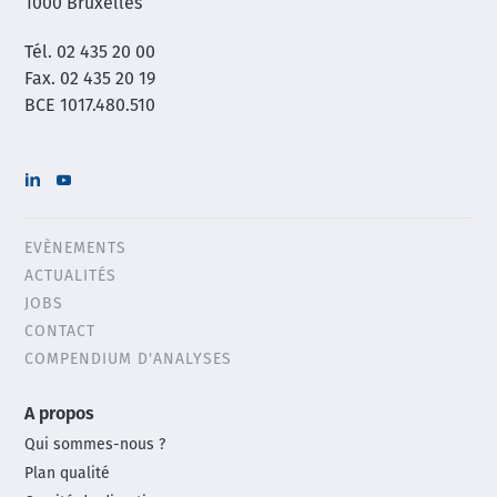
1000 Bruxelles
Tél. 02 435 20 00
Fax. 02 435 20 19
BCE 1017.480.510
EVÈNEMENTS
Header
ACTUALITÉS
menu
JOBS
CONTACT
COMPENDIUM D'ANALYSES
Main
A propos
footer
Qui sommes-nous ?
menu
Plan qualité