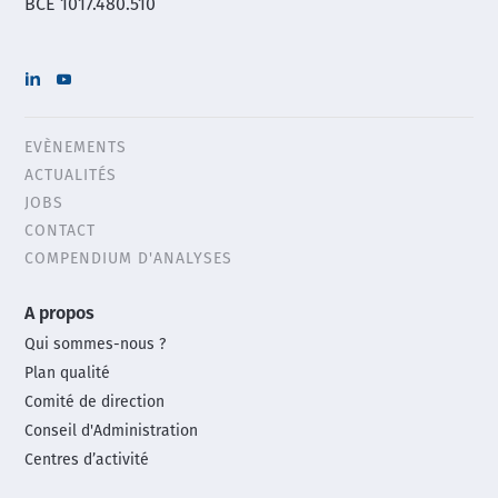
BCE 1017.480.510
EVÈNEMENTS
Header
ACTUALITÉS
menu
JOBS
CONTACT
COMPENDIUM D'ANALYSES
Main
A propos
footer
Qui sommes-nous ?
menu
Plan qualité
Comité de direction
Conseil d'Administration
Centres d’activité