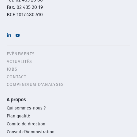
Tél. 02 435 20 00
Fax. 02 435 20 19
BCE 1017.480.510
EVÈNEMENTS
Header
ACTUALITÉS
menu
JOBS
CONTACT
COMPENDIUM D'ANALYSES
Main
A propos
footer
Qui sommes-nous ?
menu
Plan qualité
Comité de direction
Conseil d'Administration