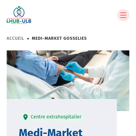
Aller
au
contenu
principal
ACCUEIL
MEDI-MARKET GOSSELIES
Fil
d'Ariane
Image
Centre extrahospitalier
Medi-Market