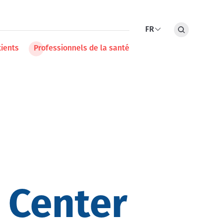
al
FR
Rechercher
Lister les action
ia
Secondary
tients
Professionnels de la santé
u
 Center