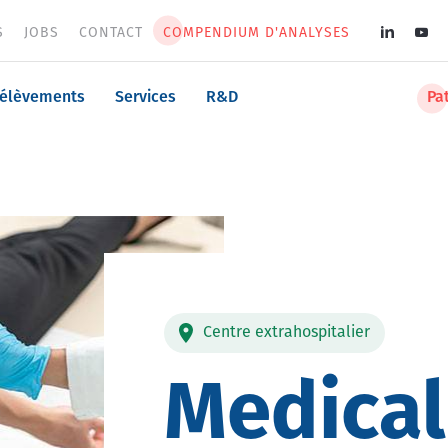
S
JOBS
CONTACT
COMPENDIUM D'ANALYSES
Soci
med
n
rélèvements
Services
R&D
Pa
men
Centre extrahospitalier
Medical