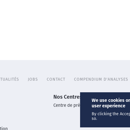
TUALITÉS
JOBS
CONTACT
COMPENDIUM D'ANALYSES
Nos Centres
We use cookies on
Centre de prélèvements
user experience
By clicking the Acce
so.
tion