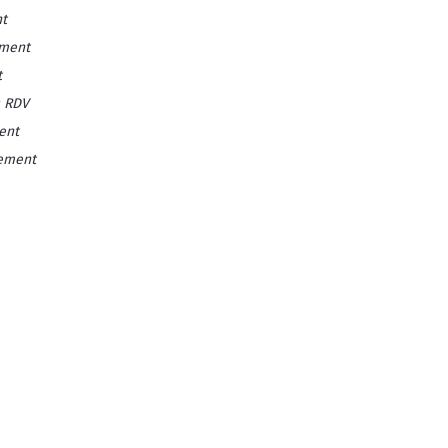
t
ement
t
 RDV
ent
vement