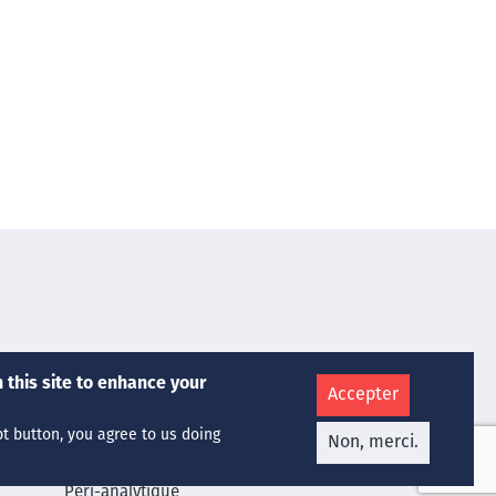
Nos Services
 this site to enhance your
Accepter
Chimie Médicale
Hématologie
pt button, you agree to us doing
Non, merci.
Microbiologie
Péri-analytique