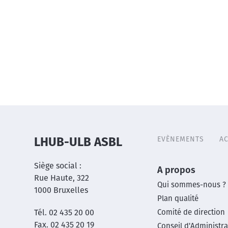
EVÈNEMENTS
AC
LHUB-ULB ASBL
Header
menu
Siège social :
Main
A propos
Rue Haute, 322
Qui sommes-nous ?
1000 Bruxelles
footer
Plan qualité
Tél. 02 435 20 00
Comité de direction
menu
Fax. 02 435 20 19
Conseil d'Administra