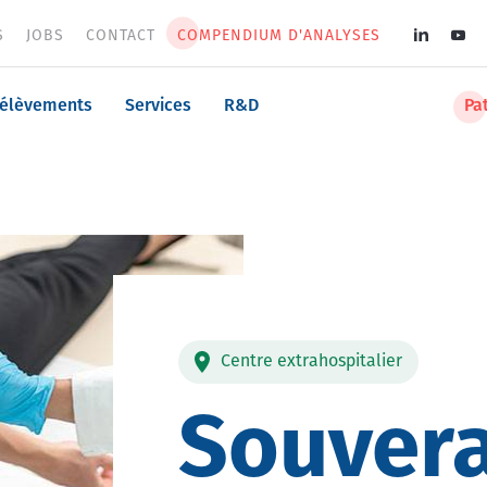
S
JOBS
CONTACT
COMPENDIUM D'ANALYSES
Soci
med
n
rélèvements
Services
R&D
Pa
men
Centre extrahospitalier
Souver