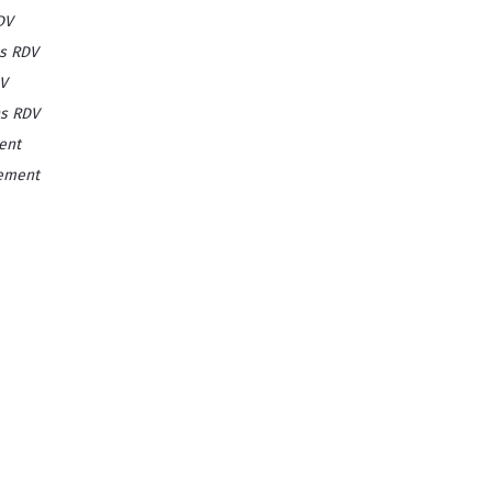
DV
s RDV
V
s RDV
ent
vement