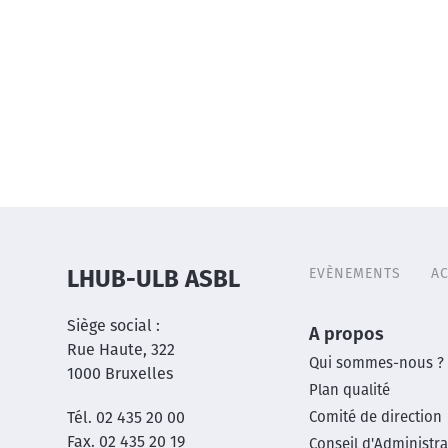
EVÈNEMENTS
AC
LHUB-ULB ASBL
Header
menu
Siège social :
Main
A propos
Rue Haute, 322
Qui sommes-nous ?
1000 Bruxelles
footer
Plan qualité
Tél. 02 435 20 00
Comité de direction
menu
Fax. 02 435 20 19
Conseil d'Administra