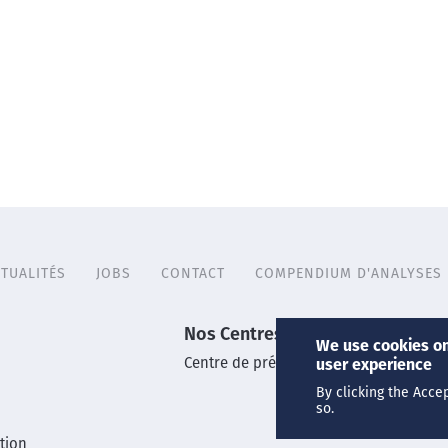
TUALITÉS
JOBS
CONTACT
COMPENDIUM D'ANALYSES
Nos Centres
We use cookies on
Centre de prélèvements
user experience
By clicking the Acce
so.
tion