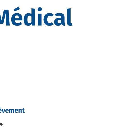
Médical
lèvement
DV