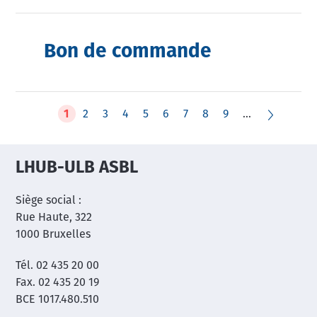
Bon de commande
Pagination
Page
1
Page
2
Page
3
Page
4
Page
5
Page
6
Page
7
Page
8
Page
9
…
courante
LHUB-ULB ASBL
Siège social :
Rue Haute, 322
1000 Bruxelles
Tél. 02 435 20 00
Fax. 02 435 20 19
BCE 1017.480.510