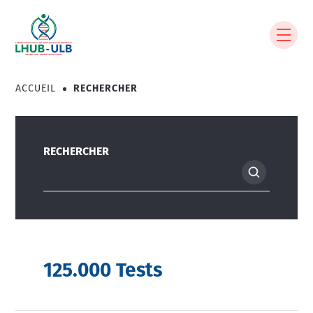
Aller
au
contenu
principal
ACCUEIL
RECHERCHER
Fil
d'Ariane
RECHERCHER
125.000 Tests